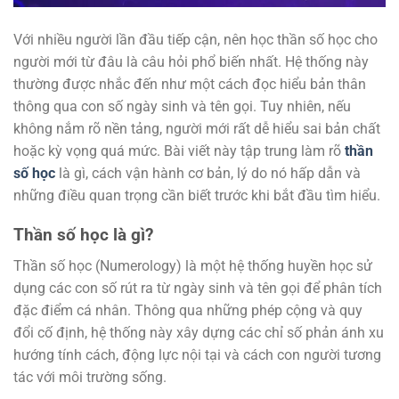
Với nhiều người lần đầu tiếp cận, nên học thần số học cho
người mới từ đâu là câu hỏi phổ biến nhất. Hệ thống này
thường được nhắc đến như một cách đọc hiểu bản thân
thông qua con số ngày sinh và tên gọi. Tuy nhiên, nếu
không nắm rõ nền tảng, người mới rất dễ hiểu sai bản chất
hoặc kỳ vọng quá mức. Bài viết này tập trung làm rõ
thần
số học
là gì, cách vận hành cơ bản, lý do nó hấp dẫn và
những điều quan trọng cần biết trước khi bắt đầu tìm hiểu.
Thần số học là gì?
Thần số học (Numerology) là một hệ thống huyền học sử
dụng các con số rút ra từ ngày sinh và tên gọi để phân tích
đặc điểm cá nhân. Thông qua những phép cộng và quy
đổi cố định, hệ thống này xây dựng các chỉ số phản ánh xu
hướng tính cách, động lực nội tại và cách con người tương
tác với môi trường sống.