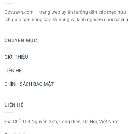
Covuavn.com – trang web uy tín hướng dẫn các mẹo hữu
ích giúp bạn nâng cao kỹ năng và kinh nghiệm chơi
cờ vua
.
CHUYÊN MỤC
GIỚI THIỆU
LIÊN HỆ
CHÍNH SÁCH BẢO MẬT
LIÊN HỆ
Địa Chỉ: 158 Nguyễn Sơn, Long Biên, Hà Nội, Việt Nam