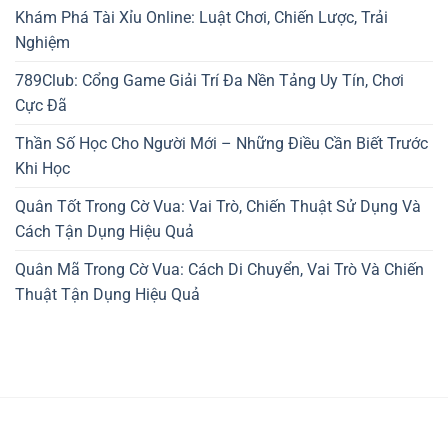
Khám Phá Tài Xỉu Online: Luật Chơi, Chiến Lược, Trải
Nghiệm
789Club: Cổng Game Giải Trí Đa Nền Tảng Uy Tín, Chơi
Cực Đã
Thần Số Học Cho Người Mới – Những Điều Cần Biết Trước
Khi Học
Quân Tốt Trong Cờ Vua: Vai Trò, Chiến Thuật Sử Dụng Và
Cách Tận Dụng Hiệu Quả
Quân Mã Trong Cờ Vua: Cách Di Chuyển, Vai Trò Và Chiến
Thuật Tận Dụng Hiệu Quả