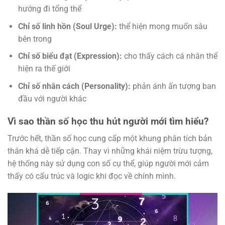
hướng đi tổng thể
Chỉ số linh hồn (Soul Urge):
thể hiện mong muốn sâu
bên trong
Chỉ số biểu đạt (Expression):
cho thấy cách cá nhân thể
hiện ra thế giới
Chỉ số nhân cách (Personality):
phản ánh ấn tượng ban
đầu với người khác
Vì sao thần số học thu hút người mới tìm hiểu?
Trước hết, thần số học cung cấp một khung phân tích bản
thân khá dễ tiếp cận. Thay vì những khái niệm trừu tượng,
hệ thống này sử dụng con số cụ thể, giúp người mới cảm
thấy có cấu trúc và logic khi đọc về chính mình.