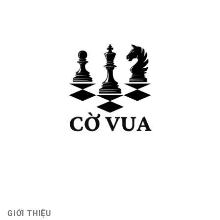
GIỚI THIỆU