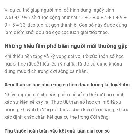
Ví dụ cụ thể giúp người mới dễ hình dung: ngày sinh
23/04/1995 sẽ được cộng như sau: 2 + 3 + 0 + 4 + 1 + 9 +
9 + 5 = 33, tiếp tục rút gọn thành 6. Con số này được dùng
làm điểm khởi đầu để đọc các luận giải tiếp theo.
Những hiểu lầm phổ biến người mới thường gặp
Khi thiếu nền tảng và kỳ vọng sai vai trò của thần số học,
người học rất dễ hiểu lệch ý nghĩa, từ đó sử dụng không
đúng mục đích trong đời sống cá nhân.
Xem thần số học như công cụ tiên đoán tương lai tuyệt đối
Nhiều người mới cho rằng các chỉ số có thể dự báo chính
xác sự kiện sẽ xảy ra. Thực tế, thần số học chỉ mô tả xu
hướng, khuynh hướng nội tại và điều kiện tiềm năng, không
xác định chắc chắn kết quả cụ thể trong đời sống.
Phụ thuộc hoàn toàn vào kết quả luận giải con số