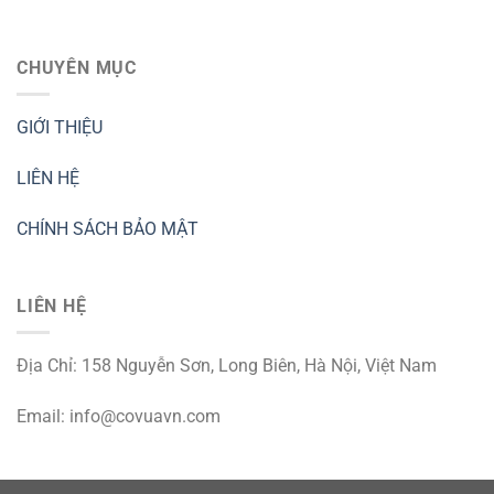
CHUYÊN MỤC
GIỚI THIỆU
LIÊN HỆ
CHÍNH SÁCH BẢO MẬT
LIÊN HỆ
Địa Chỉ: 158 Nguyễn Sơn, Long Biên, Hà Nội, Việt Nam
Email:
info@covuavn.com