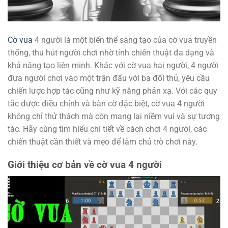
Cờ vua
4 người là một biến thể sáng tạo của cờ vua truyền
thống, thu hút người chơi nhờ tính chiến thuật đa dạng và
khả năng tạo liên minh. Khác với cờ vua hai người, 4 người
đưa người chơi vào một trận đấu với ba đối thủ, yêu cầu
chiến lược hợp tác cũng như kỹ năng phản xạ. Với các quy
tắc được điều chỉnh và bàn cờ đặc biệt, cờ vua 4 người
không chỉ thử thách mà còn mang lại niềm vui và sự tương
tác. Hãy cùng tìm hiểu chi tiết về cách chơi 4 người, các
chiến thuật cần thiết và mẹo để làm chủ trò chơi này.
Giới thiệu cơ bản về cờ vua 4 người