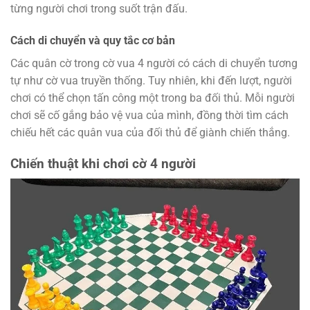
từng người chơi trong suốt trận đấu.
Cách di chuyển và quy tắc cơ bản
Các quân cờ trong cờ vua 4 người có cách di chuyển tương
tự như cờ vua truyền thống. Tuy nhiên, khi đến lượt, người
chơi có thể chọn tấn công một trong ba đối thủ. Mỗi người
chơi sẽ cố gắng bảo vệ vua của mình, đồng thời tìm cách
chiếu hết các quân vua của đối thủ để giành chiến thắng.
Chiến thuật khi chơi cờ 4 người