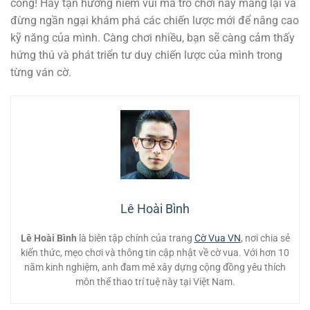
công! Hãy tận hưởng niềm vui mà trò chơi này mang lại và
đừng ngần ngại khám phá các chiến lược mới để nâng cao
kỹ năng của mình. Càng chơi nhiều, bạn sẽ càng cảm thấy
hứng thú và phát triển tư duy chiến lược của mình trong
từng ván cờ.
Lê Hoài Bình
Lê Hoài Bình
là biên tập chính của trang
Cờ Vua VN
, nơi chia sẻ
kiến thức, mẹo chơi và thông tin cập nhật về cờ vua. Với hơn 10
năm kinh nghiệm, anh đam mê xây dựng cộng đồng yêu thích
môn thể thao trí tuệ này tại Việt Nam.