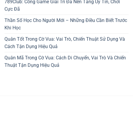
789Club: Cổng Game Giải Trí Đa Nền Tảng Uy Tín, Chơi
Cực Đã
Thần Số Học Cho Người Mới – Những Điều Cần Biết Trước
Khi Học
Quân Tốt Trong Cờ Vua: Vai Trò, Chiến Thuật Sử Dụng Và
Cách Tận Dụng Hiệu Quả
Quân Mã Trong Cờ Vua: Cách Di Chuyển, Vai Trò Và Chiến
Thuật Tận Dụng Hiệu Quả