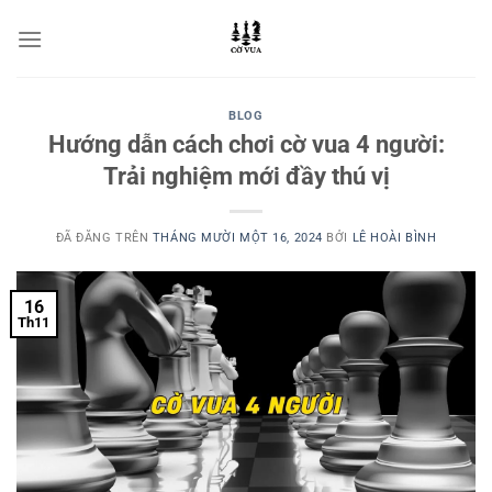
Chuyển
đến
nội
dung
BLOG
Hướng dẫn cách chơi cờ vua 4 người:
Trải nghiệm mới đầy thú vị
ĐÃ ĐĂNG TRÊN
THÁNG MƯỜI MỘT 16, 2024
BỞI
LÊ HOÀI BÌNH
16
Th11